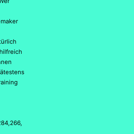
 Wer
cemaker
ürlich
ilfreich
nnen
pätestens
raining
284,266,