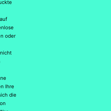
uckte
 auf
enlose
en oder
nicht
h
ine
n Ihre
ich die
hon