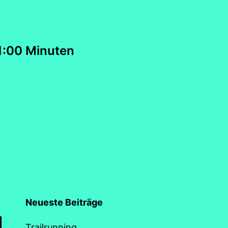
tion
1:00 Minuten
Neueste Beiträge
Trailrunning