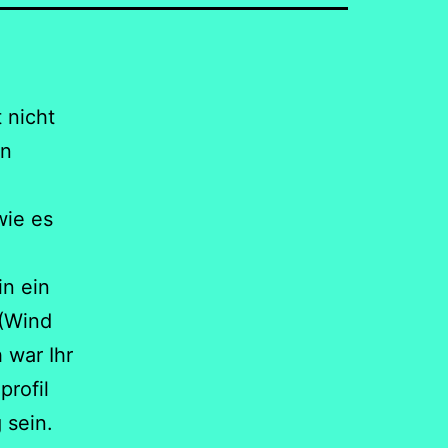
 nicht
rn
wie es
in ein
 (Wind
 war Ihr
profil
 sein.