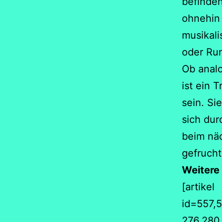
befinden
ohnehin 
musikali
oder Ru
Ob analo
ist ein 
sein. Si
sich dur
beim näc
gefrucht
Weitere
[artikel
id=557,
276,280