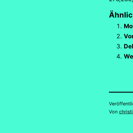
Ähnlic
Mo
Vor
De
We
Veröffentl
Von
christ