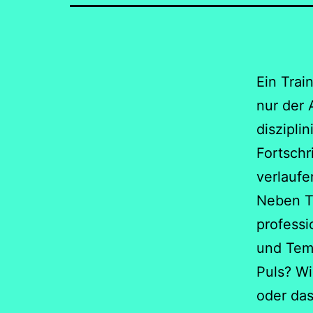
Ein Trai
nur der 
diszipli
Fortschr
verlaufen
Neben Ta
professi
und Temp
Puls? Wi
oder das