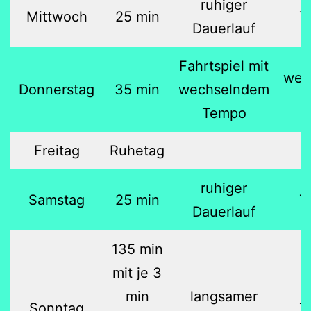
ruhiger
Mittwoch
25 min
7
Dauerlauf
Fahrtspiel mit
wec
Donnerstag
35 min
wechselndem
Tempo
Freitag
Ruhetag
ruhiger
Samstag
25 min
7
Dauerlauf
135 min
mit je 3
min
langsamer
Sonntag
7