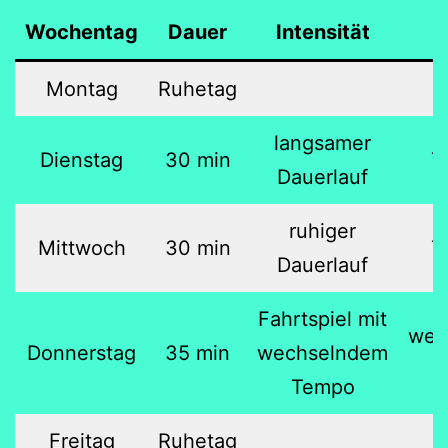
Wochentag
Dauer
Intensität
Montag
Ruhetag
langsamer
Dienstag
30 min
7
Dauerlauf
ruhiger
Mittwoch
30 min
7
Dauerlauf
Fahrtspiel mit
wec
Donnerstag
35 min
wechselndem
Tempo
Freitag
Ruhetag