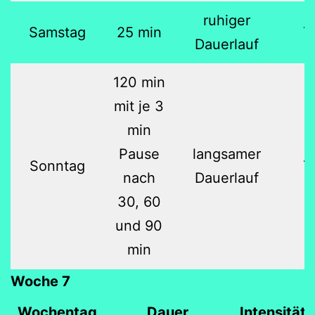
ruhiger
Samstag
25 min
7
Dauerlauf
120 min
mit je 3
min
Pause
langsamer
Sonntag
7
nach
Dauerlauf
30, 60
und 90
min
Woche 7
Wochentag
Dauer
Intensität