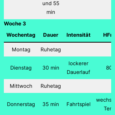
und 55
min
Woche 3
Wochentag
Dauer
Intensität
HFm
Montag
Ruhetag
lockerer
Dienstag
30 min
80 
Dauerlauf
Mittwoch
Ruhetag
wechse
Donnerstag
35 min
Fahrtspiel
Tem