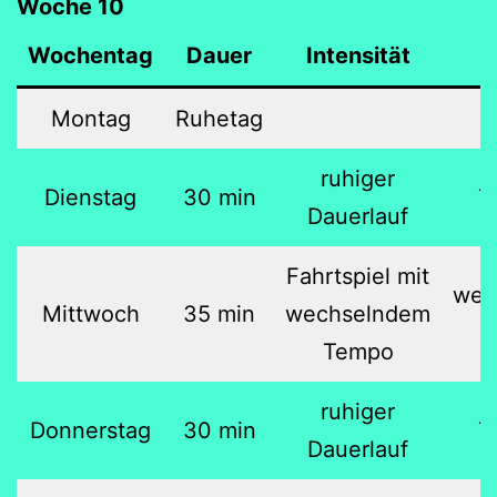
Woche 10
Wochentag
Dauer
Intensität
Montag
Ruhetag
ruhiger
Dienstag
30 min
7
Dauerlauf
Fahrtspiel mit
wec
Mittwoch
35 min
wechselndem
Tempo
ruhiger
Donnerstag
30 min
7
Dauerlauf